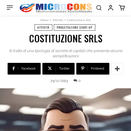
Home
Attività
Costituzione Srls
ATTIVITÀ
PROGETTAZIONE START-UP
COSTITUZIONE SRLS
Si tratta di una tipologia di società di capitali che presenta alcune
semplificazioni
Facebook
Twitter
Pinterest
25/11/2023
0