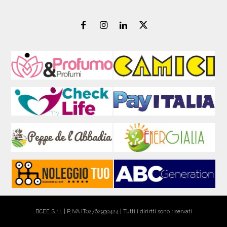
BCEE S.r.l. | P.IVA IT02762930424 | Tutti i dirirtti sono riservati