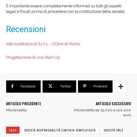
È importante essere completamente informati su tutti gli aspetti
legali e fiscali prima di procedere con la costituzione della società.
Recensioni
Atto costitutivo di S.r.l.s. – CCIAA di Torino
Progettazione di una Start-Up
Facebook
Twitter
Pinterest
ARTICOLO PRECEDENTE
ARTICOLO SUCCESSIVO
Microcredito
Microcredito da 25.000 a 100.000
euro
TAGS
SOCIETÀ RESPONSABILITÀ LIMITATA SEMPLIFICATA
SOCIETÀ SRLS